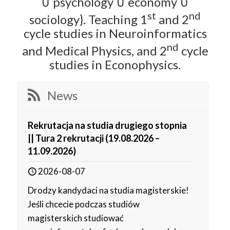
∪ psychology ∪ economy ∪
st
nd
sociology}. Teaching 1
and 2
cycle studies in Neuroinformatics
nd
and Medical Physics, and 2
cycle
studies in Econophysics.
News
Rekrutacja na studia drugiego stopnia
|| Tura 2 rekrutacji (19.08.2026 –
11.09.2026)
2026-08-07
Drodzy kandydaci na studia magisterskie!
Jeśli chcecie podczas studiów
magisterskich studiować