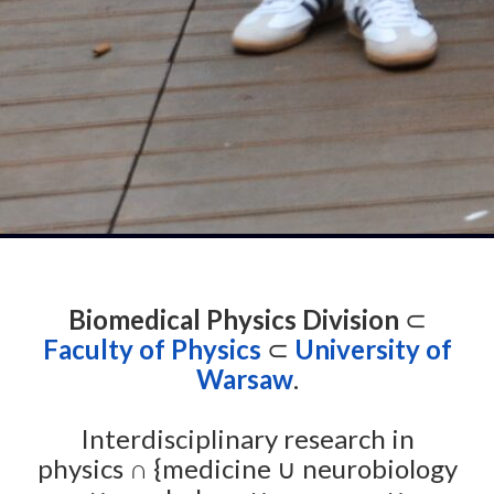
Biomedical Physics Division
⊂
Faculty of Physics
⊂
University of
Warsaw
.
Interdisciplinary research in
physics ∩ {medicine ∪ neurobiology